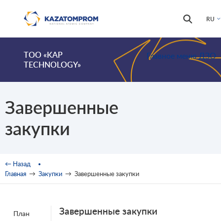
Перейти к основному содержанию
Форма
Поиск
RU
поиска
ТОО «KAP
Главное меню ДЗО
TECHNOLOGY»
Завершенные
закупки
Вы здесь
← Назад
Главная
→
Закупки
→
Завершенные закупки
Завершенные закупки
План