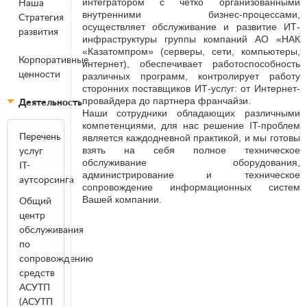
Наша
интегратором с четко организованными
внутренними бизнес-процессами,
Стратегия
осуществляет обслуживание и развитие ИТ-
развития
инфраструктуры группы компаний АО «НАК
«Казатомпром» (серверы, сети, компьютеры,
Корпоративные
интернет), обеспечивает работоспособность
ценности
различных программ, контролирует работу
сторонних поставщиков ИТ-услуг: от Интернет-
провайдера до партнера франчайзи.
Деятельность
Наши сотрудники обладающих различными
компетенциями, для нас решение IT-проблем
Перечень
является каждодневной практикой, и мы готовы
услуг
взять на себя полное техническое
обслуживание оборудования,
IT-
администрирование и техническое
аутсорсинга
сопровождение информационных систем
Вашей компании.
Общий
центр
обслуживания
по
сопровождению
средств
АСУТП
(АСУТП