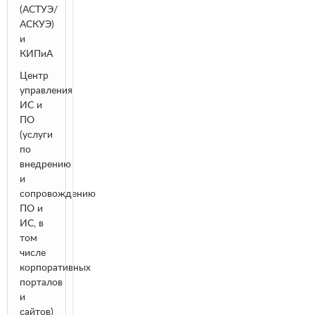
(АСТУЭ/
АСКУЭ)
и
КИПиА
Центр
управления
ИС и
ПО
(услуги
по
внедрению
и
сопровождению
ПО и
ИС, в
том
числе
корпоративных
порталов
и
сайтов)