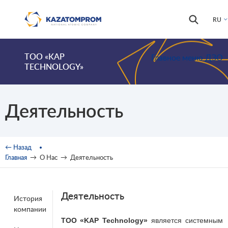
Перейти к основному содержанию
Форма
Поиск
RU
поиска
ТОО «KAP
Главное меню ДЗО
TECHNOLOGY»
Деятельность
Вы здесь
← Назад
Главная
→
О Нас
→
Деятельность
Деятельность
История
компании
ТОО «KAP Technology»
является системным