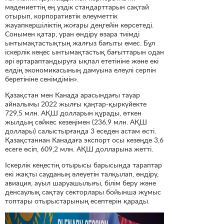
мәдениеттің ең үздік стандарттарын сақтай
отырып, корпоративтік әлеуметтік
жауапкершіліктің жоғары деңгейін көрсетеді.
Сонымен қатар, уран өндіру өзара тиімді
ынтымақтастықтың жалғыз бағыты емес. Бұл
іскерлік кеңес ынтымақтастық бағыттарын одан
әрі әртараптандыруға ықпал ететініне және екі
елдің экономикасының дамуына елеулі серпін
беретініне сенімдімін».
Қазақстан мен Канада арасындағы тауар
айналымы 2022 жылғы қаңтар-қыркүйекте
729,5 млн. АҚШ долларын құрады, өткен
жылдың сәйкес кезеңімен (236,9 млн. АҚШ
доллары) салыстырғанда 3 еседен астам өсті.
Қазақстаннан Канадаға экспорт осы кезеңде 3,6
есеге өсіп, 609,2 млн. АҚШ долларына жетті.
Іскерлік кеңестің отырысы барысында тараптар
екі жақты сауданың әлеуетін талқылап, өндіру,
авиация, ауыл шаруашылығы, білім беру және
денсаулық сақтау секторлары бойынша жұмыс
топтары отырыстарының есептерін қарады.