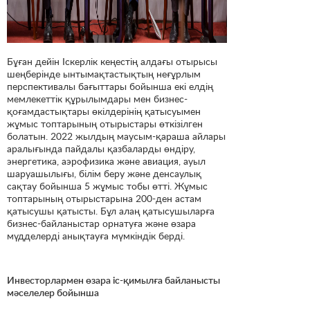
Бұған дейін Іскерлік кеңестің алдағы отырысы
шеңберінде ынтымақтастықтың неғұрлым
перспективалы бағыттары бойынша екі елдің
мемлекеттік құрылымдары мен бизнес-
қоғамдастықтары өкілдерінің қатысуымен
жұмыс топтарының отырыстары өткізілген
болатын. 2022 жылдың маусым-қараша айлары
аралығында пайдалы қазбаларды өндіру,
энергетика, аэрофизика және авиация, ауыл
шаруашылығы, білім беру және денсаулық
сақтау бойынша 5 жұмыс тобы өтті. Жұмыс
топтарының отырыстарына 200-ден астам
қатысушы қатысты. Бұл алаң қатысушыларға
бизнес-байланыстар орнатуға және өзара
мүдделерді анықтауға мүмкіндік берді.
Инвесторлармен өзара іс-қимылға байланысты
мәселелер бойынша