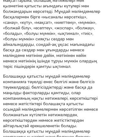
мақсаттарына, болашақ нәтижелері мен
қызметіне қатысты ағымдағы күтулері мен
болжамдарын көрсетеді. Мұндай мәлімдемелер
басқалармен бірге «нысаналы көрсеткіш»,
«санау», «күту», «мақсат», «ниеттену», «мүмкін»,
«болжай білу», «есептеу», «жоспар», «болжау»,
«болады», «болуы мүмкін», «ықтимал», «тиіс»,
«болуы мүмкін» сияқты сөздер мен
айналымдарды, сондай-ақ ұқсас мағынадағы
басқа да сөздер мен ұғымдарды немесе
мәлімдеме мәтініне дейін, мәтінінен кейін
немесе мәтінінің ішінде тұруы мүмкін олардың
теріс пішіндерін қамтуы ықтимал.
Болашаққа қатысты мұндай мәлімдемелер
компанияға тәуелді емес белгілі және белгісіз
тәуекелдерді, белгісіздіктерді және басқа да
маңызды факторларды қамтиды, олар
компанияның нақты нәтижелері, көрсеткіштері
немесе жетістіктері болашақта қатысты
осындай мәлімдемелермен көрсетілген немесе
болжанатын күтілетін нәтижелерден,
көрсеткіштерден немесе жетістіктерден
айтарлықтай ерекшеленетін болады.
Болашаққа қатысты мұндай мәлімдемелер
компанияның қазіргі және болашақ бизнес-