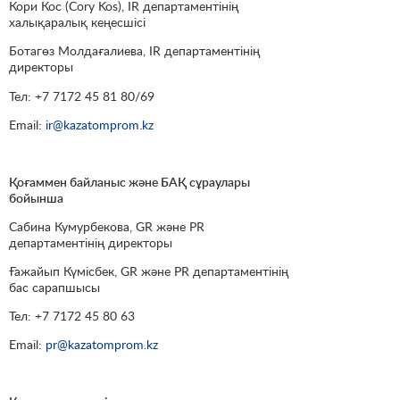
Кори Кос (Cory Kos), IR департаментінің
халықаралық кеңесшісі
Ботагөз Молдағалиева, IR департаментінің
директоры
Тел: +7 7172 45 81 80/69
Email:
ir@kazatomprom.kz
Қоғаммен байланыс және БАҚ сұраулары
бойынша
Сабина Кумурбекова, GR және PR
департаментінің директоры
Ғажайып Күмісбек, GR және PR департаментінің
бас сарапшысы
Тел: +7 7172 45 80 63
Email:
pr@kazatomprom.kz