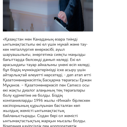
«Қазақстан мен Канаданың өзара тиімді
ынтымақтастығы екі ел үшін мұнай және тау-
кен металлургия өнеркәсібі, ауыл
шаруашылығы, энергетика сияқты маңызды
бағыттарда белсенді дамып келеді. Екі ел
арасындағы тауар айналымы үнемі өсіп келеді,
бұл біздің мүмкіндіктерімізді іске асыру үшін
айтарлықтай әлеуетті көрсетеді, - деп атап өтті
Қазатомөнеркәсіптің Басқарма төрағасы Ержан
Мұқанов. – Қазатомөнеркәсіп пен Cameco осы
екі жақты диалог алаңының тең төрағалары
болу құрметіне ие болды. Біздің
компанияларды 1996 жылы «Инкай» бірлескен
кәсіпорнының құрылуынан басталған көп
жылдық жемісті ынтымақтастық
байланыстырады. Содан бері ол жемісті
ынтымақтастықтың жарқын мысалы болды.
Компания қауіпсіздік пен корпоративтік