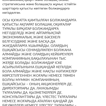
стратегиясына және болашақта жұмыс істейтін
шарттарға қатысты көптеген болжамдарға
негізделген.
ОСЫ ҚҰЖАТТА ҚАМТЫЛҒАН БОЛЖАМДАРҒА
ҚАТЫСТЫ АҚПАРАТ БОЛАШАҚ ОҚИҒАЛАР
ТУРАЛЫ БІРҚАТАР БОЛЖАМДАРҒА
НЕГІЗДЕЛЕДІ ЖӘНЕ АЙТАРЛЫҚТАЙ
ЭКОНОМИКАЛЫҚ ЖӘНЕ БӘСЕКЕЛІ
БЕЛГІСІЗДІККЕ ЖӘНЕ БАСҚА ДА
ЖАҒДАЙЛАРҒА ҰШЫРАЙДЫ, ОЛАРДЫҢ
ЕШҚАЙСЫСЫ СЕНІМДІЛІКПЕН БОЛЖАНА
АЛМАЙДЫ ЖӘНЕ ОЛАРДЫҢ КЕЙБІРЕУЛЕРІ
КОМПАНИЯНЫҢ БАҚЫЛАУЫНАН ТЫС
ЖЕРДЕ БОЛАДЫ. БОЛЖАМДАР ІСКЕ
АСЫРЫЛАТЫНЫНА ЕШҚАНДАЙ КЕПІЛДІК
БОЛА АЛМАЙДЫ ЖӘНЕ НАҚТЫ НӘТИЖЕЛЕР
КӨРСЕТІЛГЕННЕН ЖОҒАРЫ НЕМЕСЕ ТӨМЕН
БОЛУЫ МҮМКІН. КОМПАНИЯНЫҢ
ЕШҚАЙСЫСЫ – ОНЫҢ АКЦИОНЕРЛЕРІ ДЕ,
ДИРЕКТОРЛАРЫ ДА, ЛАУАЗЫМДЫ
ТҰЛҒАЛАРЫ ДА, ҚЫЗМЕТКЕРЛЕРІ ДЕ,
КОНСУЛЬТАНТТАРЫ ДА, ҮЛЕСТЕС ТҰЛҒАЛАРЫ
НЕМЕСЕ ЖОҒАРЫДА АТАЛҒАН ҚАНДАЙ ДА
БІР ӨКІЛДЕРІ НЕМЕСЕ ҮЛЕСТЕС ТҰЛҒАЛАРЫ –