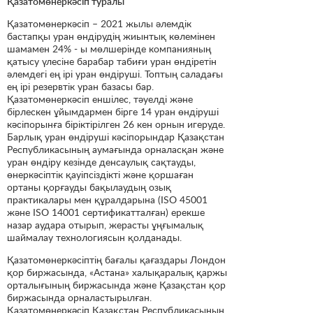
Қазатомөнеркәсіп туралы
Қазатомөнеркәсіп – 2021 жылы әлемдік
бастапқы уран өндірудің жиынтық көлемінен
шамамен 24% - ы мөлшерінде компанияның
қатысу үлесіне барабар табиғи уран өндіретін
әлемдегі ең ірі уран өндіруші. Топтың саладағы
ең ірі резервтік уран базасы бар.
Қазатомөнеркәсіп еншілес, тәуелді және
бірлескен ұйымдармен бірге 14 уран өндіруші
кәсіпорынға біріктірілген 26 кен орнын игеруде.
Барлық уран өндіруші кәсіпорындар Қазақстан
Республикасының аумағында орналасқан және
уран өндіру кезінде денсаулық сақтауды,
өнеркәсіптік қауіпсіздікті және қоршаған
ортаны қорғауды бақылаудың озық
практикалары мен құралдарына (ISO 45001
және ISO 14001 сертификатталған) ерекше
назар аудара отырып, жерасты ұңғымалық
шаймалау технологиясын қолданады.
Қазатомөнеркәсіптің бағалы қағаздары Лондон
қор биржасында, «Астана» халықаралық қаржы
орталығының биржасында және Қазақстан қор
биржасында орналастырылған.
Қазатомөнеркәсіп Қазақстан Республикасының