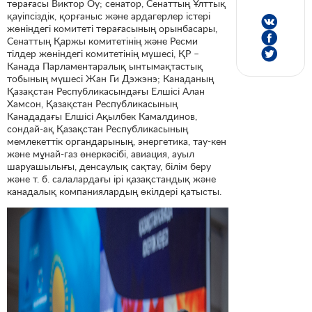
төрағасы Виктор Оу; сенатор, Сенаттың Ұлттық
қауіпсіздік, қорғаныс және ардагерлер істері
жөніндегі комитеті төрағасының орынбасары,
Сенаттың Қаржы комитетінің және Ресми
тілдер жөніндегі комитетінің мүшесі, ҚР –
Канада Парламентаралық ынтымақтастық
тобының мүшесі Жан Ги Дэжэнэ; Канаданың
Қазақстан Республикасындағы Елшісі Алан
Хамсон, Қазақстан Республикасының
Канададағы Елшісі Ақылбек Камалдинов,
сондай-ақ Қазақстан Республикасының
мемлекеттік органдарының, энергетика, тау-кен
және мұнай-газ өнеркәсібі, авиация, ауыл
шаруашылығы, денсаулық сақтау, білім беру
және т. б. салалардағы ірі қазақстандық және
канадалық компаниялардың өкілдері қатысты.