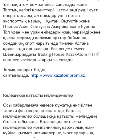
Ұлттық атом компаниясы саналады және
Топтың негізгі клиенттері – атом өндіруші қуат
операторлары, ал өнімдер үшін негізгі
экспорттық нарық – Қытай, Оңтүстік және
Шығыс Азия, Солтүстік Америка және Еуропа.
Топ уран мен уран өнімдерін ұзақ мерзімді және
қысқа мерзімді келісімшарттар бойынша,
сондай-ақ спот нарығында тікелей Астана
қаласында орналасқан бас кеңсе немесе
Швейцариядағы Trading House KazakAtom (THK)
еншілес кәсіпорны арқылы сатады
Толық ақпарат біздің
сайтымызда:
http://www.kazatomprom.kz
.
Келешекке қатысты мәлімдемелер
Осы хабарламаға немесе құжатқа енгізілген
тарихи фактілерді қоспағанда, барлық
мәлімдемелер болашаққа қатысты мәлімдеме
болып табылады. Болашаққа қатысты
мәлімдемелер компанияның қаржылық жай-
күйіне, қызмет нәтижелеріне, жоспарларына,