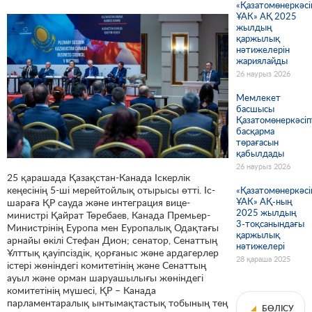
«Қазатомөнеркәсі
ҰАК» АҚ 2025
жылдың
қаржылық
нәтижелерін
жариялайды
26 наурыз 2026
Мемлекет
басшысы
Қазатомөнеркәсіп
басқарма
төрағасын
қабылдады
26 наурыз 2026
25 қарашада Қазақстан-Канада Іскерлік
кеңесінің 5-ші мерейтойлық отырысы өтті. Іс-
«Қазатомөнеркәсі
ҰАК» АҚ-ның
шараға ҚР сауда және интеграция вице-
2025 жылдың
министрі Қайрат Төребаев, Канада Премьер-
3-тоқсанындағы
Министрінің Еуропа мен Еуропалық Одақтағы
қаржылық
арнайы өкілі Стефан Дион; сенатор, Сенаттың
нәтижелері
Ұлттық қауіпсіздік, қорғаныс және ардагерлер
28 қараша 2025
істері жөніндегі комитетінің және Сенаттың
ауыл және орман шаруашылығы жөніндегі
комитетінің мүшесі, ҚР – Канада
парламентаралық ынтымақтастық тобының тең
БӨЛІСУ