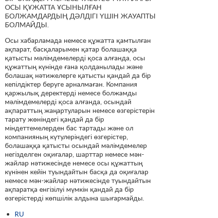
ОСЫ ҚҰЖАТТА ҰСЫНЫЛҒАН
БОЛЖАМДАРДЫҢ ДӘЛДІГІ ҮШІН ЖАУАПТЫ
БОЛМАЙДЫ.
Осы хабарламада немесе құжатта қамтылған
ақпарат, басқаларымен қатар болашаққа
қатысты мәлімдемелерді қоса алғанда, осы
құжаттың күнінде ғана қолданылады және
болашақ нәтижелерге қатысты қандай да бір
кепілдіктер беруге арналмаған. Компания
қаржылық деректерді немесе болжамды
мәлімдемелерді қоса алғанда, осындай
ақпараттың жаңартуларын немесе өзгерістерін
тарату жөніндегі қандай да бір
міндеттемелерден бас тартады және ол
компанияның күтулеріндегі өзгерістер,
болашаққа қатысты осындай мәлімдемелер
негізделген оқиғалар, шарттар немесе мән-
жайлар нәтижесінде немесе осы құжаттың
күнінен кейін туындайтын басқа да оқиғалар
немесе мән-жайлар нәтижесінде туындайтын
ақпаратқа енгізілуі мүмкін қандай да бір
өзгерістерді көпшілік алдына шығармайды.
RU