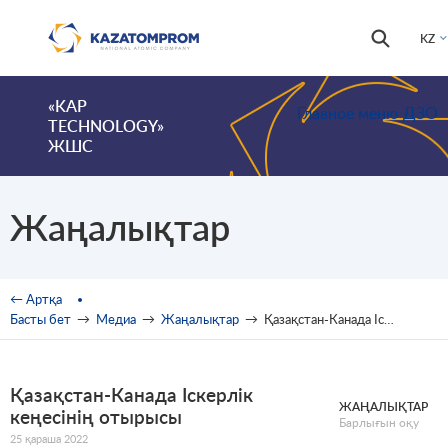
Skip to main content
Іздестір
Іздестіру
KZ
формас
«KAP
Главное меню ДЗО
TECHNOLOGY»
ЖШС
Жаңалықтар
You are here
← Артқа
Басты бет
→
Медиа
→
Жаңалықтар
→
Қазақстан-Канада Іскерлік кеңесінің отырысы
Қазақстан-Канада Іскерлік
ЖАҢАЛЫҚТАР
кеңесінің отырысы
Барлығын оқу
25 қараша 2022