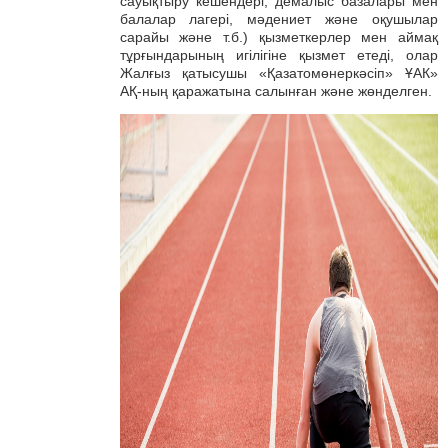
сауықтыру кешендері, демалыс базалары мен
балалар лагері, мәдениет және оқушылар
сарайы және т.б.) қызметкерлер мен аймақ
тұрғындарының игілігіне қызмет етеді, олар
Жалғыз қатысушы «Қазатомөнеркәсіп» ҰАК»
АҚ-ның қаражатына салынған және жөнделген.