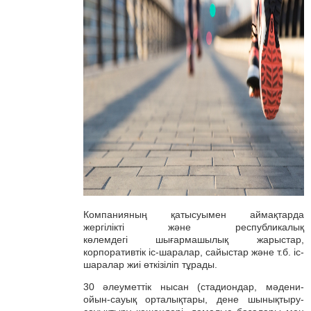
Компанияның қатысуымен аймақтарда
жергілікті және республикалық
көлемдегі шығармашылық жарыстар,
корпоративтік іс-шаралар, сайыстар және т.б. іс-
шаралар жиі өткізіліп тұрады.
30 әлеуметтік нысан (стадиондар, мәдени-
ойын-сауық орталықтары, дене шынықтыру-