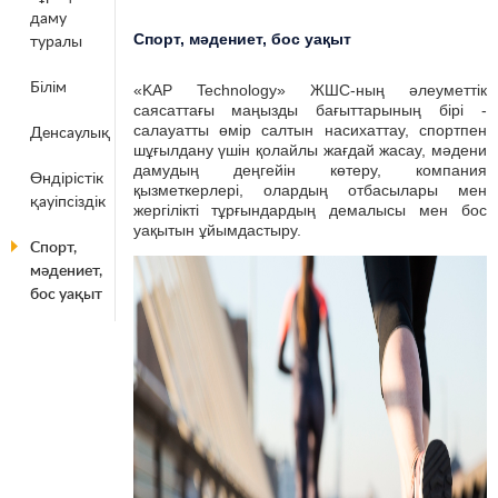
даму
Спорт, мәдениет, бос уақыт
туралы
Білім
«KAP Technology» ЖШС-ның әлеуметтік
саясаттағы маңызды бағыттарының бірі -
салауатты өмір салтын насихаттау, спортпен
Денсаулық
шұғылдану үшін қолайлы жағдай жасау, мәдени
дамудың деңгейін көтеру, компания
Өндірістік
қызметкерлері, олардың отбасылары мен
қауіпсіздік
жергілікті тұрғындардың демалысы мен бос
уақытын ұйымдастыру.
Спорт,
мәдениет,
бос уақыт