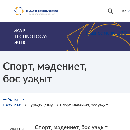
Skip to main content
Іздестір
Іздестіру
KZ
формас
«KAP
Главное меню ДЗО
TECHNOLOGY»
ЖШС
Спорт, мәдениет,
бос уақыт
You are here
← Артқа
Басты бет
→
Тұрақты даму
→
Спорт, мәдениет, бос уақыт
Спорт, мәдениет, бос уақыт
Тұрақты