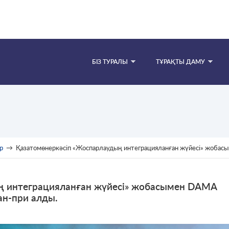
БІЗ ТУРАЛЫ
ТҰРАҚТЫ ДАМУ
р
→
Қазатомөнеркәсіп «Жоспарлаудың интеграцияланған жүйесі» жобасымен DA
ң интеграцияланған жүйесі» жобасымен DAMA
ан-при алды.