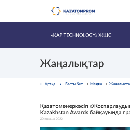
Skip to main content
«KAP TECHNOLOGY» ЖШС
Жаңалықтар
You are here
← Артқа
Басты бет
→
Медиа
→
Жаңалықта
Қазатомөнеркәсіп «Жоспарлауды
Kazakhstan Awards байқауында гр
30 қараша 2022