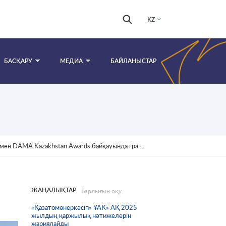
Іздестіру
Іздестіру
KZ
формасы
БАСҚАРУ
МЕДИА
БАЙЛАНЫСТАР
MA Kazakhstan Awards байқауында гран-при алды.
ЖАҢАЛЫҚТАР
Барлығын оқу
«Қазатомөнеркәсіп» ҰАК» АҚ 2025
жылдың қаржылық нәтижелерін
жариялайды