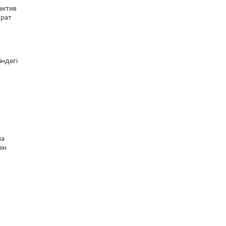
актив
арат
р
індегі
на
ін