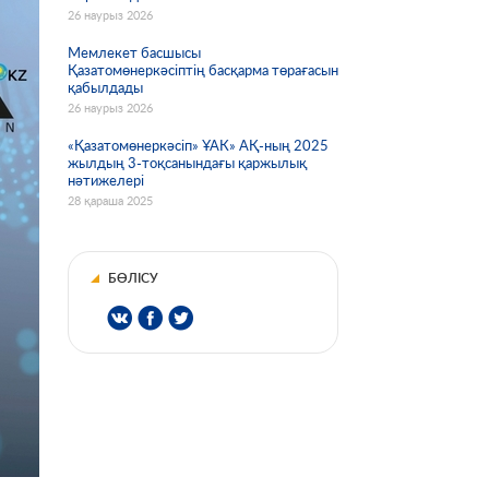
26 наурыз 2026
Мемлекет басшысы
Қазатомөнеркәсіптің басқарма төрағасын
қабылдады
26 наурыз 2026
«Қазатомөнеркәсіп» ҰАК» АҚ-ның 2025
жылдың 3-тоқсанындағы қаржылық
нәтижелері
28 қараша 2025
БӨЛІСУ