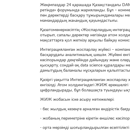
Жеңімпаздар 24 қарашада Қазақстандағы DAMA 
ретінде» форумында жарияланды. Бұл – коммер
пен деректерді басқару тұжырымдамалары мен
мамандардың жаһандық қауымдастығы.
Қазатомөнеркәсіптің «Жоспарлаудың интегра
отырып, сапалы деректер негізінде атом холдин
мақсаттарға қол жеткізу арқылы байқау коми
Интеграцияланған жоспарлау жүйесі – компани
басқарудағы аналитикалық шешім. Жүйені енг
кәсіпорындар деңгейінде дайындау және олар
қысқарту, сондай-ақ data science құралдары
дамытудың баламалы нұсқаларын қалыптасты
Қазіргі уақытта Интеграцияланған жоспарлау 
енгізілді. Атом холдингіндегі ЖИЖ ерекшелігі 
цифрландырады, бұл болашақта туындауы ықти
ЖИЖ жобасын іске асыру нәтижелері:
- бес жылдық кезеңге арналған өндірістік ба
- жобаның периметріне кіретін еншілес кәсі
- орта мерзімді шоғырландырылған есептілікт