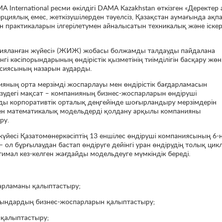
International ресми өкілдігі DAMA Kazakhstan өткізген «Деректер 
циялық емес, жеткізушілерден тәуелсіз, Қазақстан аумағында ақп
 практикаларын ілгерілетумен айналысатын техникалық және іске
цияланған жүйесі» (ЖИЖ) жобасы болжамды талдауды пайдалана
гі кәсіпорындарының өндірістік қызметінің тиімділігін басқару жөн
ссиясының назарын аударды.
яның орта мерзімді жоспарлауы мен өндірістік бағдарламасын
ізудегі мақсат – компанияның бизнес-жоспарларын өндіруші
ды корпоративтік орталық деңгейінде шоғырландыру мерзімдерін
 мен математикалық модельдерді қолдану арқылы компанияны
ру.
жүйесі Қазатомөнеркәсіптің 13 еншілес өндіруші компаниясының 6-
– ол бұрғылаудан бастап өндіруге дейінгі уран өндірудің толық цикл
мал кез-келген жағдайды модельдеуге мүмкіндік береді.
ғдарламаны қалыптастыру;
порындардың бизнес-жоспарларын қалыптастыру;
і қалыптастыру;